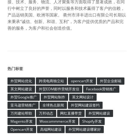
接、技术、服务、物流、人才聚集等方面取得了显著成效，在同
行中树立了良好的声誉，同时以服务和技术赢得了客户的信赖，
产品远销美国、欧洲等国家。 衢州市泽丰进出口有限公司长期以
来秉承“诚信、创新、和谐、互利”，为客户提供优质的产品和完
善的服务，为客户和社会创造价值。
热门标签
外贸网站优化
跨境电商独立站
opencart开发
外贸企业邮箱
英文网站建设
外贸EDM邮件营销开发信
Facebook营销推广
外贸Google推广
外贸网站制作
英文网站设计
亚马逊营销推广
全球热点新闻
外贸网站建设签约
万邦建站帮助
万邦动态
网红直播带货
外贸网站建设
Magento开发
Woocommmerce开发
Shopify开发
Opencart开发
高端网站建设
外贸网站建设哪家好