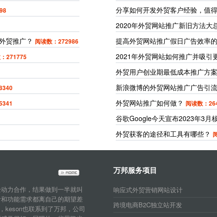
分享如何开发外贸客户经验，值
98
2020年外贸网站推广新旧方法大
外贸推广？
提高外贸网站推广假日广告效率的
阅读数：272986
2021年外贸网站如何推广并吸
：271775
外贸用户创业期最低成本推广方
新浪微博的外贸网站推广广告引
340
外贸网站推广如何做？
341
阅读数：264
谷歌Google今天宣布2023年3
外贸获客的途径和工具有哪些？
阅
万邦服务项目
企动力合作，结果做到一半就叫
响应式外贸营销网站设计
计和功能需求都离自己的期望差
跨境电商B2C独立站开发
，keson也联系到了万邦，公司