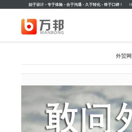
始于设计 - 专于体验 - 合于沟通 - 久于转化 - 终于口碑 !
16
外贸网