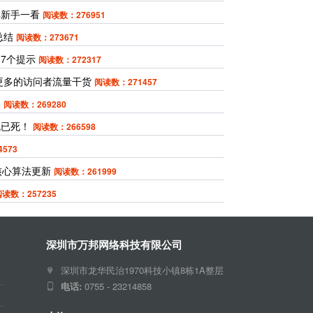
得新手一看
阅读数：276951
总结
阅读数：273671
7个提示
阅读数：272317
引更多的访问者流量干货
阅读数：271457
案
阅读数：269280
流已死！
阅读数：266598
573
月核心算法更新
阅读数：261999
读数：257235
深圳市万邦网络科技有限公司
深圳市龙华民治1970科技小镇8栋1A整层
电话:
0755 - 23214858