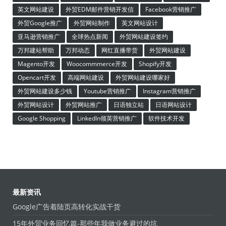
英文网站建设
外贸EDM邮件营销开发信
Facebook营销推广
外贸Google推广
外贸网站制作
英文网站设计
亚马逊营销推广
全球热点新闻
外贸网站建设签约
万邦建站帮助
万邦动态
网红直播带货
外贸网站建设
Magento开发
Woocommmerce开发
Shopify开发
Opencart开发
高端网站建设
外贸网站建设哪家好
外贸网站建设多少钱
Youtube营销推广
Instagram营销推广
外贸网站设计
外贸网站推广
日语独立站
日语网站设计
Google Shopping
LinkedIn领英营销推广
软件技术开发
最新资讯
Google广告着陆页高转化实战干货
15年外贸业务回忆篇-那些年我做业务避过的坑