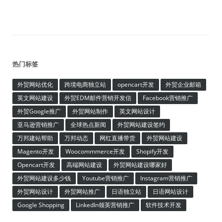
热门标签
外贸网站优化
跨境电商独立站
opencart开发
外贸企业邮箱
英文网站建设
外贸EDM邮件营销开发信
Facebook营销推广
外贸Google推广
外贸网站制作
英文网站设计
亚马逊营销推广
全球热点新闻
外贸网站建设签约
万邦建站帮助
万邦动态
网红直播带货
外贸网站建设
Magento开发
Woocommmerce开发
Shopify开发
Opencart开发
高端网站建设
外贸网站建设哪家好
外贸网站建设多少钱
Youtube营销推广
Instagram营销推广
外贸网站设计
外贸网站推广
日语独立站
日语网站设计
Google Shopping
LinkedIn领英营销推广
软件技术开发