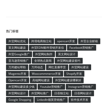
热门标签
外贸网站优化
跨境电商独立站
opencart开发
外贸企业邮箱
英文网站建设
外贸EDM邮件营销开发信
Facebook营销推广
外贸Google推广
外贸网站制作
英文网站设计
亚马逊营销推广
全球热点新闻
外贸网站建设签约
万邦建站帮助
万邦动态
网红直播带货
外贸网站建设
Magento开发
Woocommmerce开发
Shopify开发
Opencart开发
高端网站建设
外贸网站建设哪家好
外贸网站建设多少钱
Youtube营销推广
Instagram营销推广
外贸网站设计
外贸网站推广
日语独立站
日语网站设计
Google Shopping
LinkedIn领英营销推广
软件技术开发